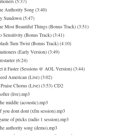
tioners (5:37)
e Authority Song (3:40)
y Sundown (5:47)
e Most Beautiful Things (Bonus Track) (3:51)
 Sensitivity (Bonus Track) (3:41)
lash Turn Twist (Bonus Track) (4:10)
utioners (Early Version) (3:49)
estarter (6:24)
t it Faster (Sessions @ AOL Version) (3:44)
eed American (Live) (3:02)
Praise Chorus (Live) (3:53) CD2
ofter (live).mp3
the middle (acoustic).mp3
f you dont dont (xfm session).mp3
ame of pricks (radio 1 session).mp3
the authority song (demo).mp3