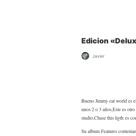
Edicion «Delu
Javier
Bueno Jimmy eat world es el
unos 2 o 3 años,Este es otr
studio,Chase this ligth es 
Su album Features contenia