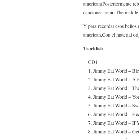
american(Posteriormente reb
canciones como The middle,Ge
Y para recordar esos bellos
american,Con el material ori
Tracklist:
CD1
1. Jimmy Eat World – Ble
2. Jimmy Eat World – A P
3. Jimmy Eat World – The
4. Jimmy Eat World – Yo
5. Jimmy Eat World – Swe
6. Jimmy Eat World – He
7. Jimmy Eat World – If Y
8. Jimmy Eat World – Get 