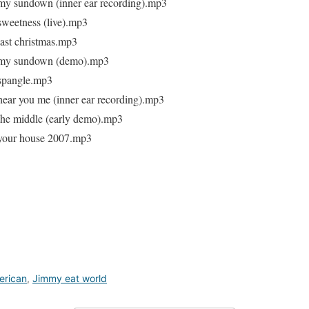
my sundown (inner ear recording).mp3
sweetness (live).mp3
last christmas.mp3
d-my sundown (demo).mp3
-spangle.mp3
hear you me (inner ear recording).mp3
the middle (early demo).mp3
-your house 2007.mp3
erican
,
Jimmy eat world