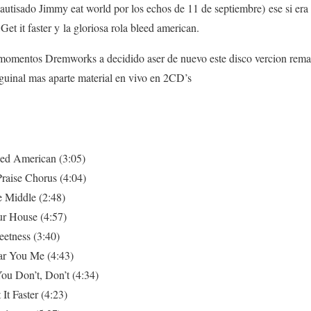
autisado Jimmy eat world por los echos de 11 de septiembre) ese si e
t it faster y la gloriosa rola bleed american.
 momentos Dremworks a decidido aser de nuevo este disco vercion rema
guinal mas aparte material en vivo en 2CD’s
ed American (3:05)
raise Chorus (4:04)
 Middle (2:48)
ur House (4:57)
etness (3:40)
ar You Me (4:43)
ou Don’t, Don’t (4:34)
It Faster (4:23)