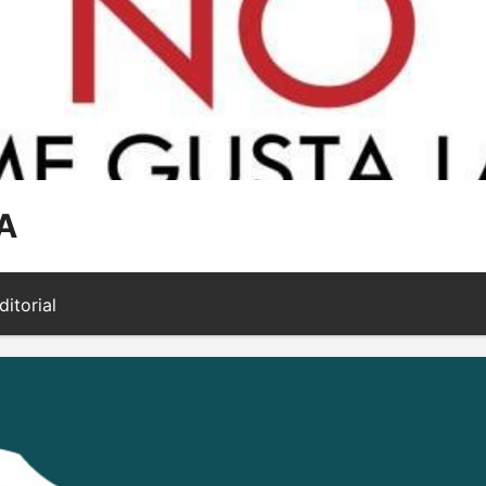
PA
itorial