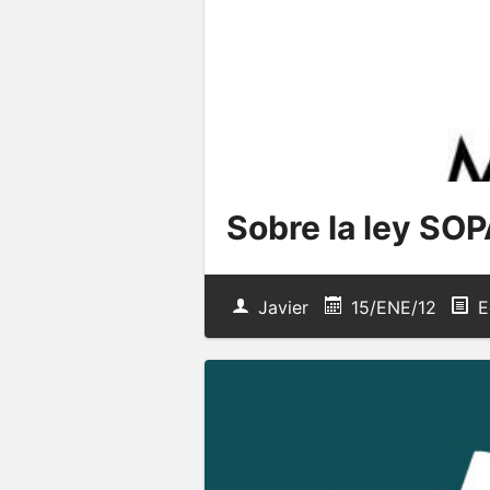
Sobre la ley SO
Javier
15/ENE/12
Ed