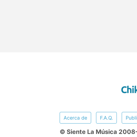
Acerca de
F.A.Q.
Publ
© Siente La Música 200