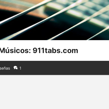
 Músicos: 911tabs.com
señas
1