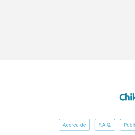
Acerca de
F.A.Q.
Publ