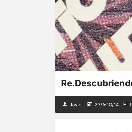
Re.Descubriendo
Javier
23/AGO/14
R