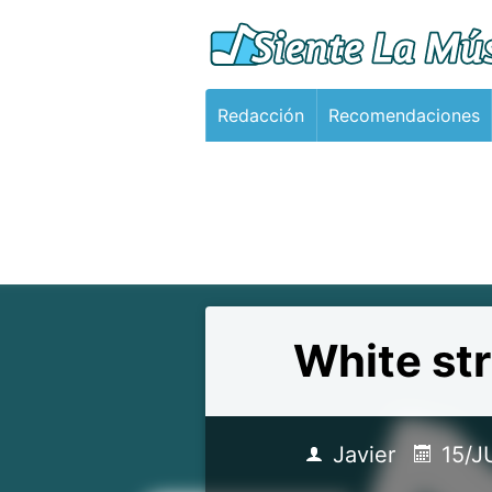
Redacción
Recomendaciones
White str
Javier
15/J