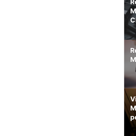
R
M
C
R
M
V
M
p