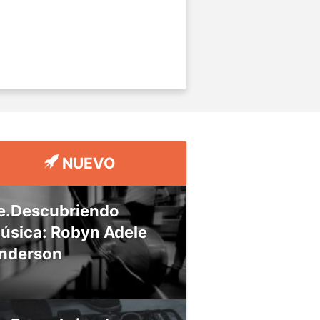
NUEVO
e.Descubriendo
úsica: Robyn Adele
nderson