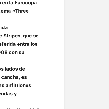
ó en la Eurocopa
 tema «Three
anda
 Stripes, que se
eferida entre los
008 con su
os lados de
a cancha, es
es anfitriones
iendas y