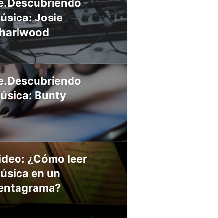
e.Descubriendo
úsica: Josie
harlwood
e.Descubriendo
úsica: Bunty
ideo: ¿Cómo leer
úsica en un
entagrama?