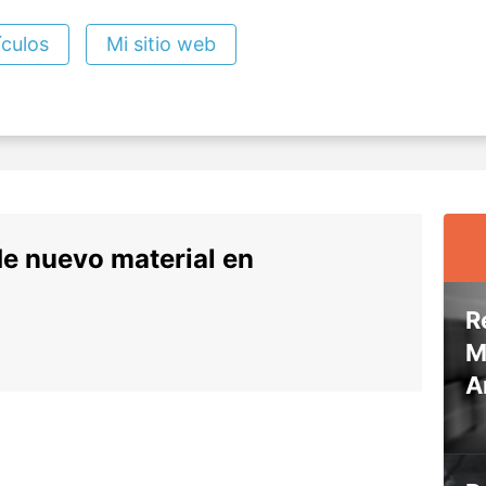
ículos
Mi sitio web
de nuevo material en
R
M
A