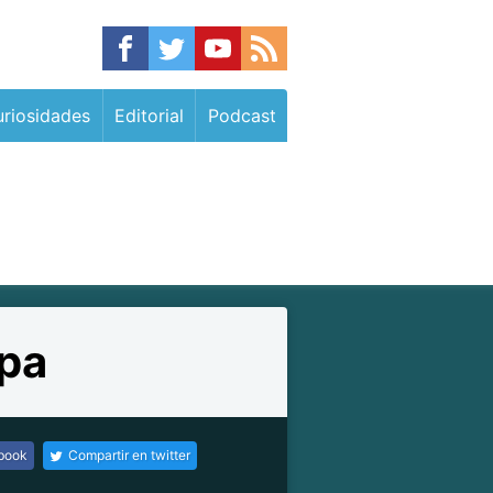
riosidades
Editorial
Podcast
opa
ebook
Compartir en twitter