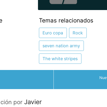
e
Temas relacionados
Euro copa
Rock
seven nation army
The white stripes
Nue
Javier
ación por