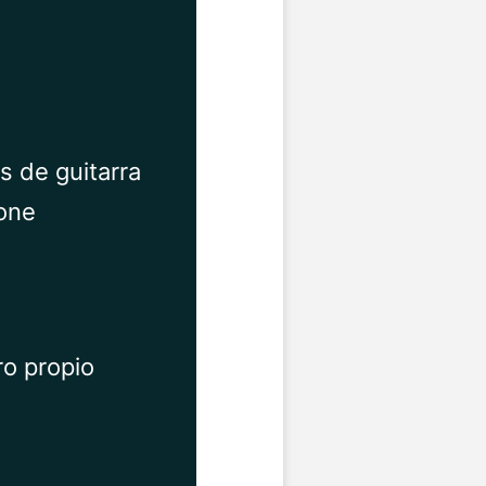
s de guitarra
tone
ro propio