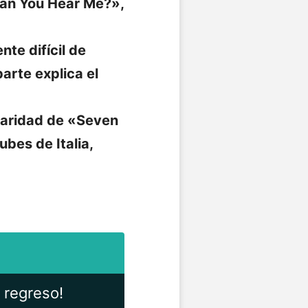
«Can You Hear Me?»,
te difícil de
arte explica el
ularidad de «Seven
bes de Italia,
 regreso!