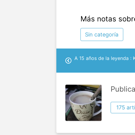
Más notas sobr
Sin categoría
A 15 años de la leyenda : 
Public
175 art