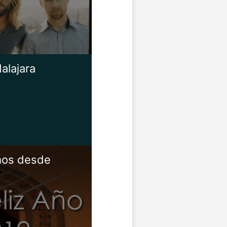
alajara
mos desde