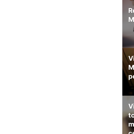
R
M
V
M
p
V
t
m
c