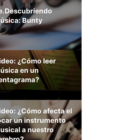
e.Descubriendo
úsica: Bunty
ideo: ¿Cómo leer
úsica en un
entagrama?
ideo: ¿Cómo afecta el
ocar un instrumento
usical a nuestro
erebro?