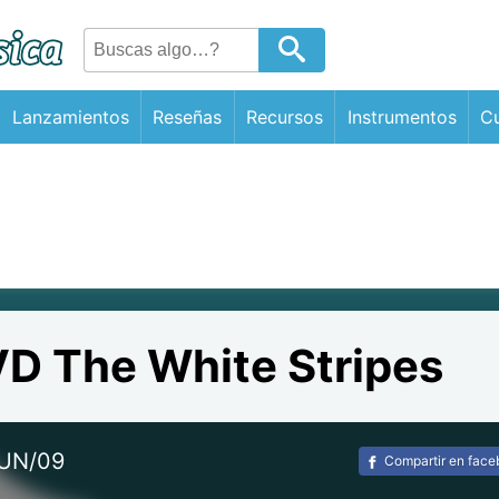
Lanzamientos
Reseñas
Recursos
Instrumentos
Cu
D The White Stripes
JUN/09
Compartir en fac