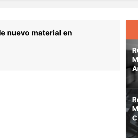
de nuevo material en
R
M
A
R
M
C