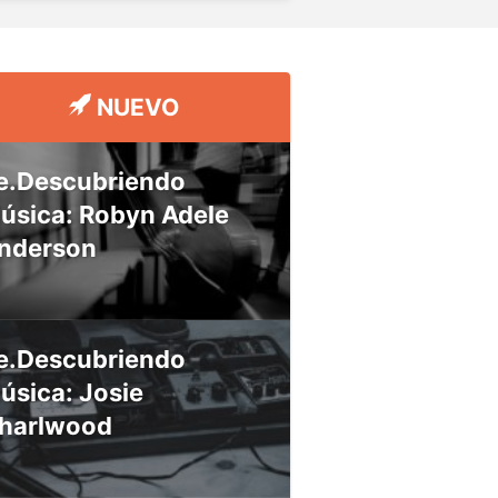
NUEVO
e.Descubriendo
úsica: Robyn Adele
nderson
e.Descubriendo
úsica: Josie
harlwood