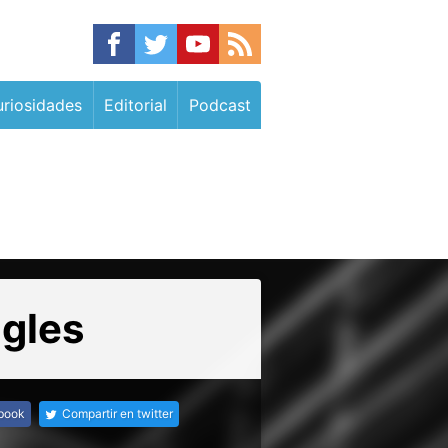
riosidades
Editorial
Podcast
ngles
ebook
Compartir en twitter