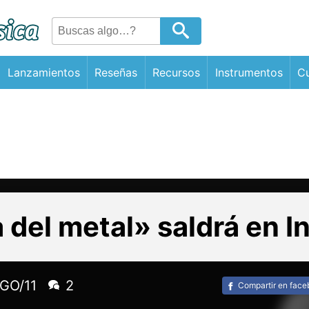
Lanzamientos
Reseñas
Recursos
Instrumentos
Cu
a del metal» saldrá en I
GO/11
2
Compartir en fac