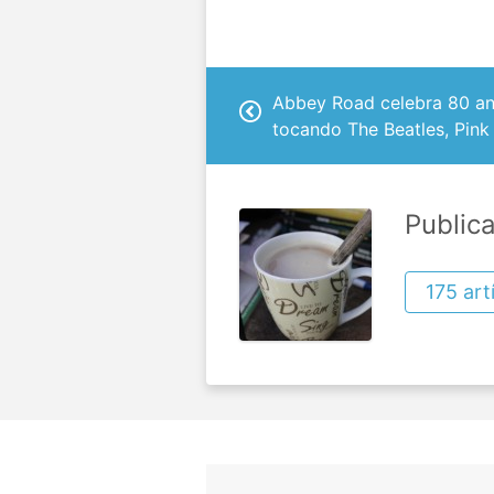
Abbey Road celebra 80 an
tocando The Beatles, Pink
Public
175 art