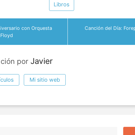
Libros
iversario con Orquesta
Canción del Día: For
 Floyd
Javier
ación por
ículos
Mi sitio web