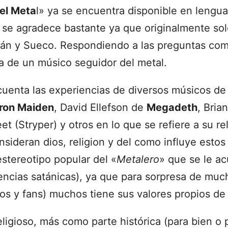
del Meta
l» ya se encuentra disponible en lenguas
 se agradece bastante ya que originalmente so
mán y Sueco. Respondiendo a las preguntas com
ida de un músico seguidor del metal.
o cuenta las experiencias de diversos músicos 
Iron Maiden
, David Ellefson de
Megadeth
, Bria
et (Stryper) y otros en lo que se refiere a su r
nsideran dios, religion y del como influye estos
estereotipo popular del «
Metalero
» que se le a
encias satánicas), ya que para sorpresa de muc
os y fans) muchos tiene sus valores propios de 
igioso, más como parte histórica (para bien o p