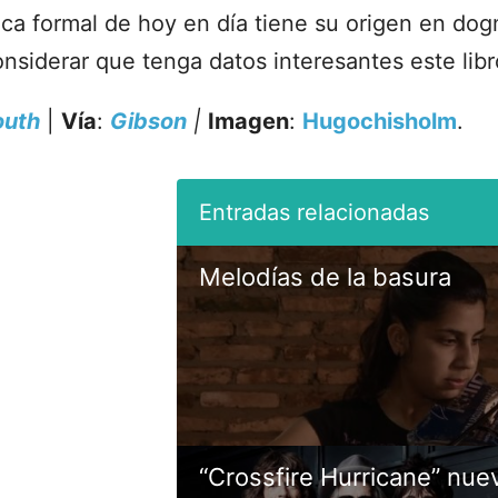
ica formal de hoy en día tiene su origen en dog
nsiderar que tenga datos interesantes este libr
outh
|
Vía
:
Gibson
|
Imagen
:
Hugochisholm
.
Melodías de la basura
“Crossfire Hurricane” nuev