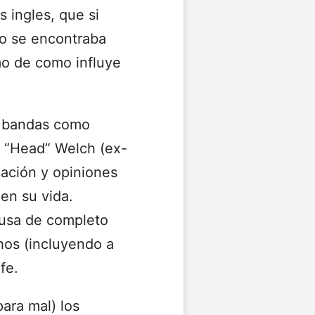
 ingles, que si
lo se encontraba
o de como influye
de bandas como
n “Head” Welch (ex-
elación y opiniones
 en su vida.
cusa de completo
hos (incluyendo a
fe.
ara mal) los