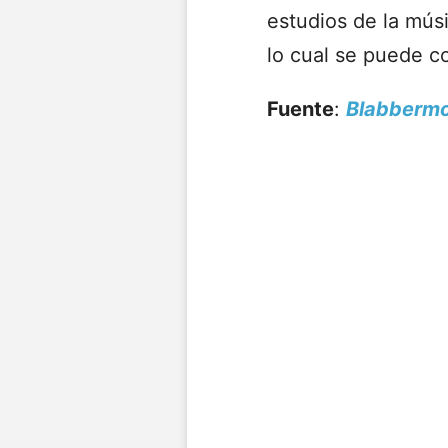
estudios de la mús
lo cual se puede co
Fuente
:
Blabberm