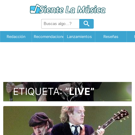
Redacción
Recomendaciones
Lanzamientos
Reseñas
ETIQUETA:
“LIVE”