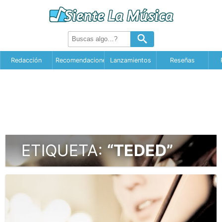
Redacción
Recomendaciones
Lanzamientos
Reseñas
ETIQUETA:
“TEDED”